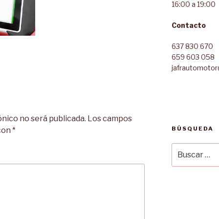
16:00 a 19:00
Contacto
637 830 670
659 603 058
jafrautomoto
ónico no será publicada.
Los campos
BÚSQUEDA
 con
*
Buscar
por: