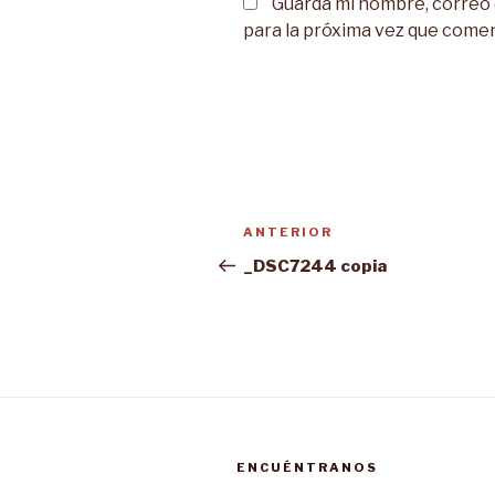
Guarda mi nombre, correo
para la próxima vez que come
Navegación
Entrada
ANTERIOR
de
anterior:
_DSC7244 copia
entradas
ENCUÉNTRANOS