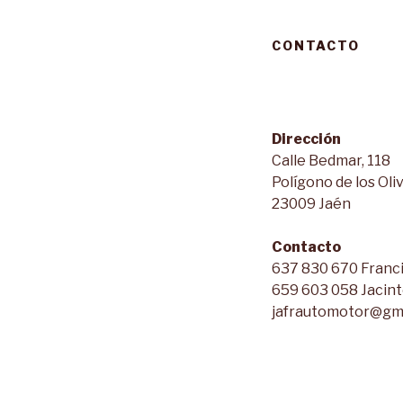
CONTACTO
Dirección
Calle Bedmar, 118
Polígono de los Oli
23009 Jaén
Contacto
637 830 670 Franc
659 603 058 Jacin
jafrautomotor@gm