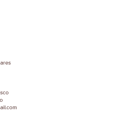
vares
isco
to
ail.com