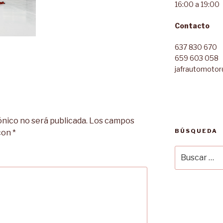
16:00 a 19:00
Contacto
637 830 670
659 603 058
jafrautomoto
ónico no será publicada.
Los campos
BÚSQUEDA
 con
*
Buscar
por: