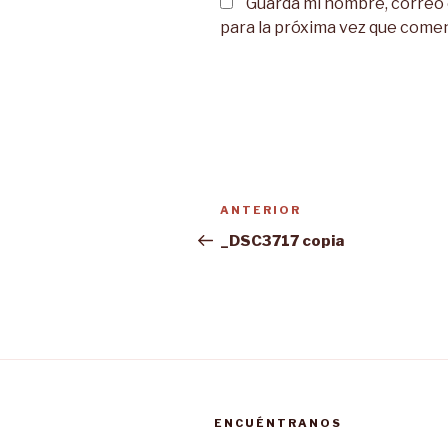
Guarda mi nombre, correo
para la próxima vez que come
Navegación
Entrada
ANTERIOR
de
anterior:
_DSC3717 copia
entradas
ENCUÉNTRANOS