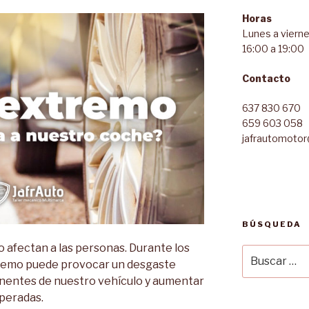
Horas
Lunes a vierne
16:00 a 19:00
Contacto
637 830 670
659 603 058
jafrautomoto
BÚSQUEDA
o afectan a las personas. Durante los
Buscar
tremo puede provocar un desgaste
por:
nentes de nuestro vehículo y aumentar
speradas.