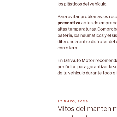
los plásticos del vehículo.
Para evitar problemas, es re
preventiva
antes de emprende
altas temperaturas. Comprobar 
batería, los neumáticos y el s
diferencia entre disfrutar del
carretera.
En JafrAuto Motor recomenda
periódico para garantizar la se
de tu vehículo durante todo el
PUBLICADO
29 MAYO, 2026
EL
Mitos del mantenim