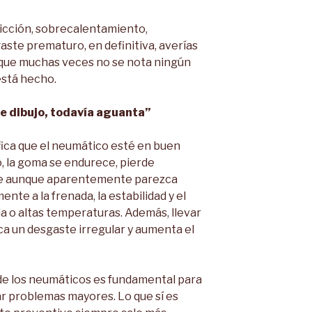
icción, sobrecalentamiento,
aste prematuro, en definitiva, averías
 que muchas veces no se nota ningún
está hecho.
ne dibujo, todavía aguanta”
fica que el neumático esté en buen
o, la goma se endurece, pierde
se aunque aparentemente parezca
nte a la frenada, la estabilidad y el
ia o altas temperaturas. Además, llevar
a un desgaste irregular y aumenta el
n de los neumáticos es fundamental para
ar problemas mayores. Lo que sí es