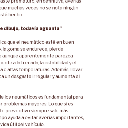
aste prematuro, en definitiva, averías
 que muchas veces no se nota ningún
está hecho.
ne dibujo, todavía aguanta”
fica que el neumático esté en buen
o, la goma se endurece, pierde
se aunque aparentemente parezca
nte a la frenada, la estabilidad y el
ia o altas temperaturas. Además, llevar
a un desgaste irregular y aumenta el
n de los neumáticos es fundamental para
ar problemas mayores. Lo que sí es
to preventivo siempre sale más
mpo ayuda a evitar averías importantes,
vida útil del vehículo.