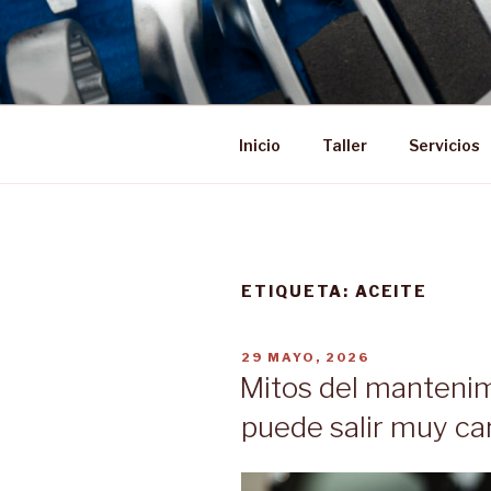
Saltar
al
contenido
Inicio
Taller
Servicios
ETIQUETA:
ACEITE
PUBLICADO
29 MAYO, 2026
EL
Mitos del mantenim
puede salir muy ca