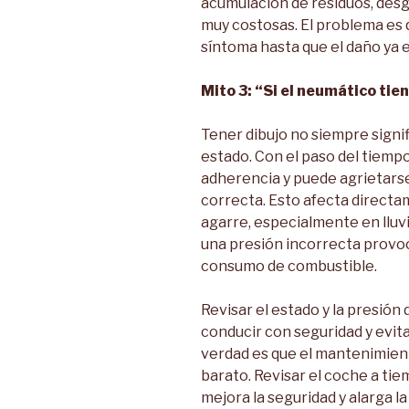
acumulación de residuos, desg
muy costosas. El problema es
síntoma hasta que el daño ya 
Mito 3: “Si el neumático tie
Tener dibujo no siempre signi
estado. Con el paso del tiemp
adherencia y puede agrietar
correcta. Esto afecta directame
agarre, especialmente en lluv
una presión incorrecta provoc
consumo de combustible.
Revisar el estado y la presió
conducir con seguridad y evit
verdad es que el mantenimien
barato. Revisar el coche a tie
mejora la seguridad y alarga la 