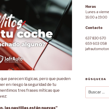
Horas
Lunes a vierne
16:00 a 19:00
Contacto
637 830 670
659 603 058
jafrautomoto
que parecen lógicas, pero que pueden
BÚSQUEDA
er en riesgo la seguridad de tu
Buscar
smentimos tres frases míticas que
por:
vez:
en, las pastillas están nuevas”